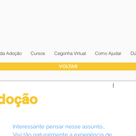
da Adoção
Cursos
Cegonha Virtual
Como Ajudar
Dú
VOLTAR
doção
Interessante pensar nesse assunto…
Vivi tão naturalmente a experiência de 