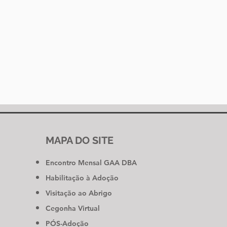
MAPA DO SITE
Encontro Mensal GAA DBA
Habilitação à Adoção
Visitação ao Abrigo
Cegonha Virtual
PÓS-Adoção