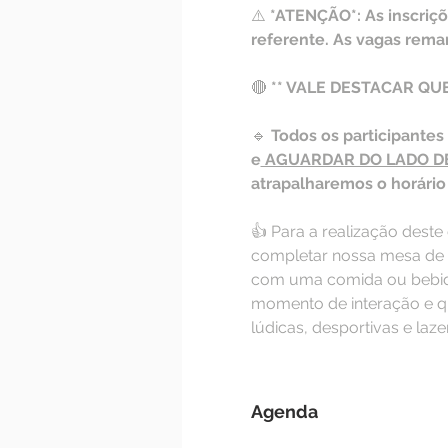
⚠️ 
*ATENÇÃO*: As inscriç
referente. As vagas reman
🔴 
** VALE DESTACAR QUE
🔹 
Todos os participante
e
 AGUARDAR DO LADO D
atrapalharemos o horário
👍 Para a realização deste
completar nossa mesa de c
com uma comida ou bebida 
momento de interação e qu
lúdicas, desportivas e laze
Agenda