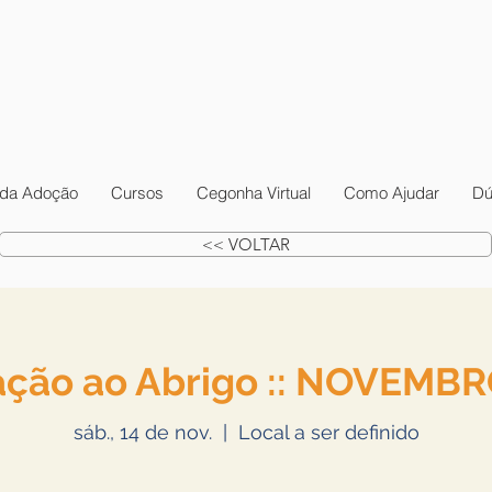
da Adoção
Cursos
Cegonha Virtual
Como Ajudar
Dú
<< VOLTAR
itação ao Abrigo :: NOVEMB
sáb., 14 de nov.
  |  
Local a ser definido