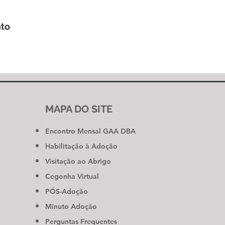
nto
MAPA DO SITE
Encontro Mensal GAA DBA
Habilitação à Adoção
Visitação ao Abrigo
Cegonha Virtual
PÓS-Adoção
Minuto Adoção
Perguntas Frequentes