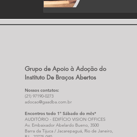
Grupo de Apoio à Adoção do
Instituto De Braços Abertos
Nossos contatos:
(21) 97190-0273
adocao@gaadba.com.br
Encontros todo 1º Sábado do mês*
AUDITÓRIO - EDIFÍCIO VISION OFFICES
Av. Embaixador Abelardo Bueno, 3500
Barra da Tijuca / Jacarepaguá, Rio de Janeiro,
RJ -
22775-040