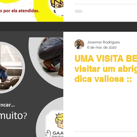
Josemar Rodrigues
6 de mai. de 2020
UMA VISITA BEM 
visitar um abr
dica valiosa ::