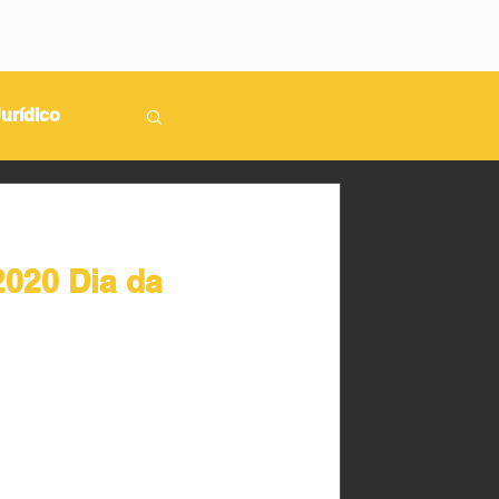
urídico
Dia da