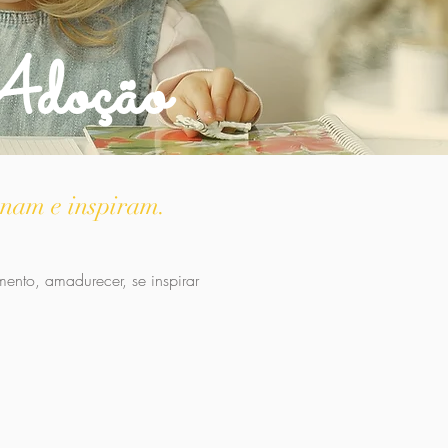
doção
onam e inspiram.
ento, amadurecer, se inspirar