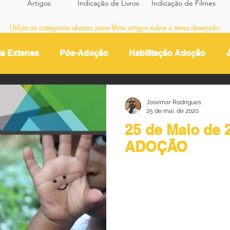
Artigos
Indicação de Livros
Indicação de Filmes
Utilize as categorias abaixo para filtrar artigos sobre o tema desejado:
ia Extensa
Pós-Adoção
Habilitação Adoção
J
Josemar Rodrigues
25 de mai. de 2020
25 de Maio de 2020 
ADOÇÃO