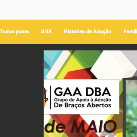
Todos posts
SNA
Histórias de Adoção
Famíl
Adoção LGBT