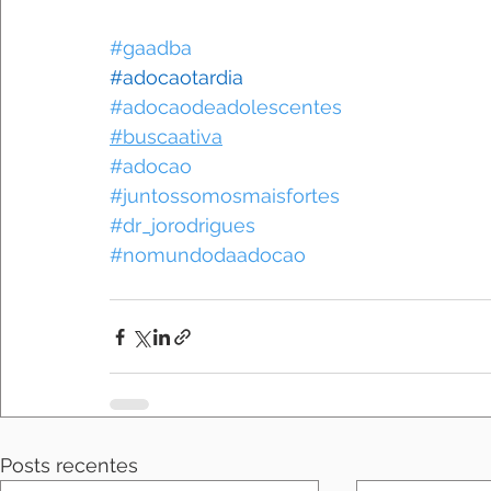
#gaadba
#
a
docaotardia
#adocaodeadolescentes
#buscaativa
#adocao
#juntossomosmaisfortes
#dr_jorodrigues
#nomundodaadocao
Posts recentes