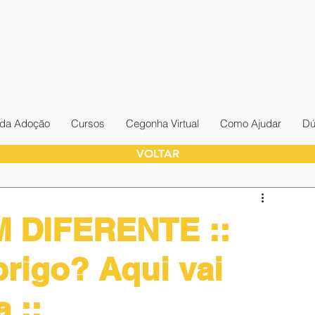
da Adoção
Cursos
Cegonha Virtual
Como Ajudar
Dú
VOLTAR
M DIFERENTE ::
brigo? Aqui vai
 ::