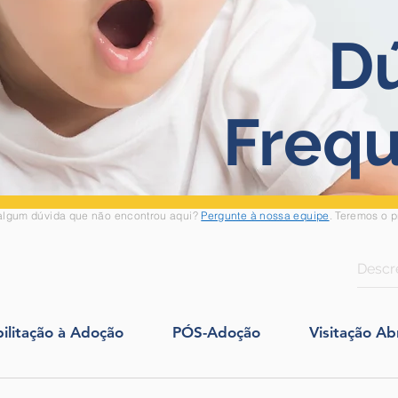
D
Freq
algum dúvida que não encontrou aqui?
Pergunte à nossa equipe
.
Teremos o pr
ilitação à Adoção
PÓS-Adoção
Visitação Ab