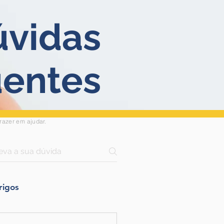
úvidas
uentes
azer em ajudar.
rigos