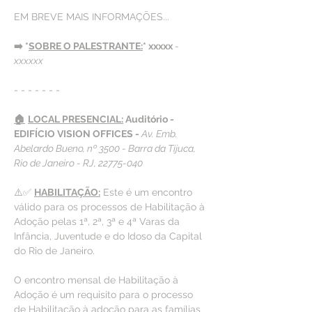
EM BREVE MAIS INFORMAÇÕES...
➡️ *
SOBRE O PALESTRANTE:
* xxxxx 
- 
xxxxxx
- - - - - - -
🏠
LOCAL PRESENCIAL:
 Auditório - 
EDIFÍCIO VISION OFFICES - 
Av. Emb. 
Abelardo Bueno, nº 3500 - Barra da Tijuca, 
Rio de Janeiro - RJ, 22775-040
⚠️✅ 
HABILITAÇÃO:
 Este é um encontro 
válido para os processos de Habilitação à 
Adoção pelas 1ª, 2ª, 3ª e 4ª Varas da 
Infância, Juventude e do Idoso da Capital 
do Rio de Janeiro.
O encontro mensal de Habilitação à 
Adoção é um requisito para o processo 
de Habilitação à adoção para as famílias 