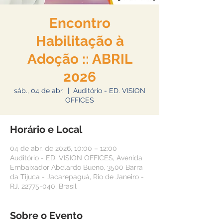
Encontro
Habilitação à
Adoção :: ABRIL
2026
sáb., 04 de abr.
  |  
Auditório - ED. VISION
OFFICES
Horário e Local
04 de abr. de 2026, 10:00 – 12:00
Auditório - ED. VISION OFFICES, Avenida
Embaixador Abelardo Bueno, 3500 Barra
da Tijuca - Jacarepaguá, Rio de Janeiro -
RJ, 22775-040, Brasil
Sobre o Evento