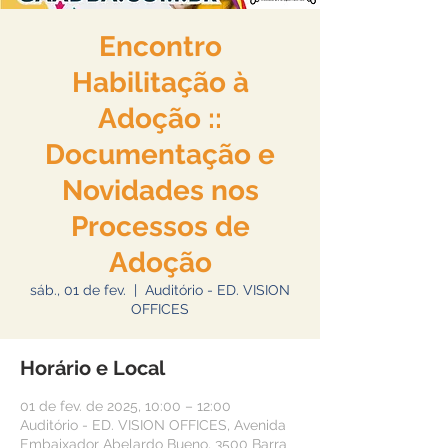
Encontro
Habilitação à
Adoção ::
Documentação e
Novidades nos
Processos de
Adoção
sáb., 01 de fev.
  |  
Auditório - ED. VISION
OFFICES
Horário e Local
01 de fev. de 2025, 10:00 – 12:00
Auditório - ED. VISION OFFICES, Avenida
Embaixador Abelardo Bueno, 3500 Barra