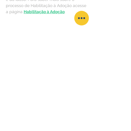
processo de Habilitação à Adoção acesse 
a página 
Habilitação à Adoção
.
Compartilhe esse evento
Grupo de Apoio à Adoção do Instituto De Braços
Abertos