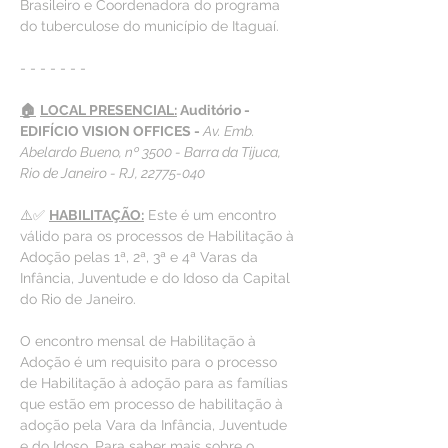
Brasileiro e Coordenadora do programa 
do tuberculose do município de Itaguaí.
- - - - - - -
🏠
LOCAL PRESENCIAL:
 Auditório - 
EDIFÍCIO VISION OFFICES - 
Av. Emb. 
Abelardo Bueno, nº 3500 - Barra da Tijuca, 
Rio de Janeiro - RJ, 22775-040
⚠️✅ 
HABILITAÇÃO:
 Este é um encontro 
válido para os processos de Habilitação à 
Adoção pelas 1ª, 2ª, 3ª e 4ª Varas da 
Infância, Juventude e do Idoso da Capital 
do Rio de Janeiro.
O encontro mensal de Habilitação à 
Adoção é um requisito para o processo 
de Habilitação à adoção para as famílias 
que estão em processo de habilitação à 
adoção pela Vara da Infância, Juventude 
e do Idoso. Para saber mais sobre o 