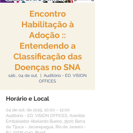
Encontro
Habilitação à
Adoção ::
Entendendo a
Classificação das
Doenças no SNA
sáb., 04 de out.
  |  
Auditório - ED. VISION
OFFICES
Horário e Local
04 de out. de 2025, 10:00 – 12:00
Auditório - ED. VISION OFFICES, Avenida
Embaixador Abelardo Bueno, 3500 Barra
da Tijuca - Jacarepaguá, Rio de Janeiro -
RJ, 22775-040, Brasil