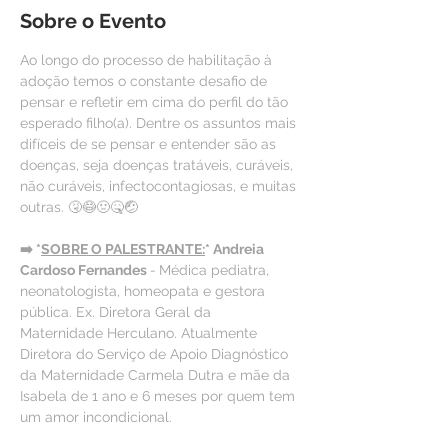
Sobre o Evento
Ao longo do processo de habilitação à 
adoção temos o constante desafio de 
pensar e refletir em cima do perfil do tão 
esperado filho(a). Dentre os assuntos mais 
difíceis de se pensar e entender são as 
doenças, seja doenças tratáveis, curáveis, 
não curáveis, infectocontagiosas, e muitas 
outras. 🤧😷🤢🤒🤕
➡️ *
SOBRE O PALESTRANTE:
* Andreia 
Cardoso Fernandes 
- 
Médica pediatra, 
neonatologista, homeopata e gestora 
pública. Ex. Diretora Geral da 
Maternidade Herculano. Atualmente 
Diretora do Serviço de Apoio Diagnóstico 
da Maternidade Carmela Dutra e mãe da 
Isabela de 1 ano e 6 meses por quem tem 
um amor incondicional.