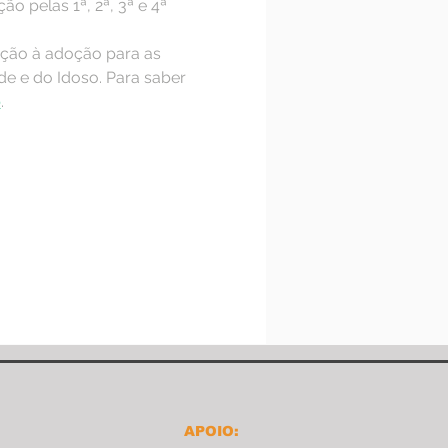
o pelas 1ª, 2ª, 3ª e 4ª 
ação à adoção para as 
de e do Idoso. Para saber 
o
.
APOIO: