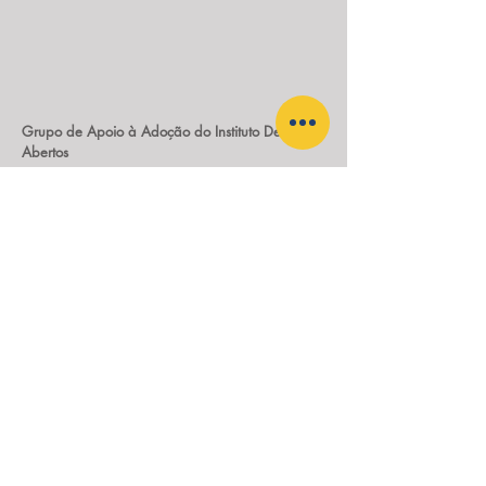
Grupo de Apoio à Adoção do Instituto De Braços
Abertos
Nossos contatos:
(21) 97190-0273
adocao@gaadba.com.br
Encontros todo 1º Sábado do mês*
AUDITÓRIO - EDIFÍCIO VISION OFFICES
Av. Embaixador Abelardo Bueno, 3500
Barra da Tijuca / Jacarepaguá, Rio de Janeiro, RJ -
22775-040
APOIO: