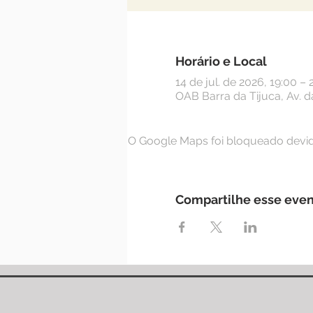
Horário e Local
14 de jul. de 2026, 19:00 – 
OAB Barra da Tijuca, Av. da
O Google Maps foi bloqueado devido
Compartilhe esse eve