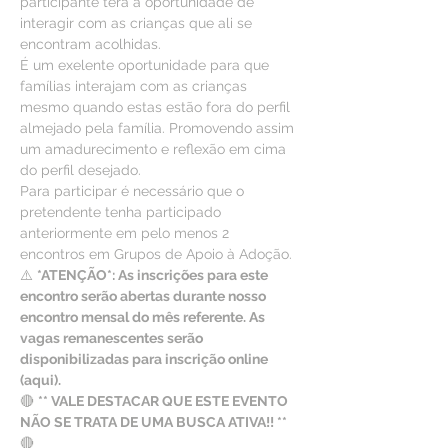
participante terá a oportunidade de 
interagir com as crianças que ali se 
encontram acolhidas.
É um exelente oportunidade para que 
famílias interajam com as crianças 
mesmo quando estas estão fora do perfil 
almejado pela família. Promovendo assim 
um amadurecimento e reflexão em cima 
do perfil desejado.
Para participar é necessário que o 
pretendente tenha participado 
anteriormente em pelo menos 2 
encontros em Grupos de Apoio à Adoção.
⚠️ 
*ATENÇÃO*: As inscrições para este 
encontro serão abertas durante nosso 
encontro mensal do mês referente. As 
vagas remanescentes serão 
disponibilizadas para inscrição online 
(aqui).
🔴 
** VALE DESTACAR QUE ESTE EVENTO 
NÃO SE TRATA DE UMA BUSCA ATIVA!! ** 
🔴