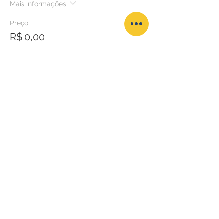
Mais informações
Preço
R$ 0,00
Esgotado
Tipo de ingresso
Levo BEBIDA
Mais informações
Preço
R$ 0,00
Esse evento está esgotado.