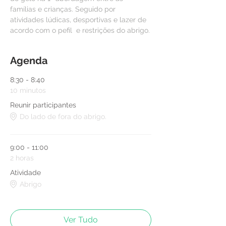
famílias e crianças. Seguido por 
atividades lúdicas, desportivas e lazer de 
acordo com o pefil  e restrições do abrigo.
Agenda
8:30 - 8:40
10 minutos
Reunir participantes
Do lado de fora do abrigo.
9:00 - 11:00
2 horas
Atividade
Abrigo
Ver Tudo