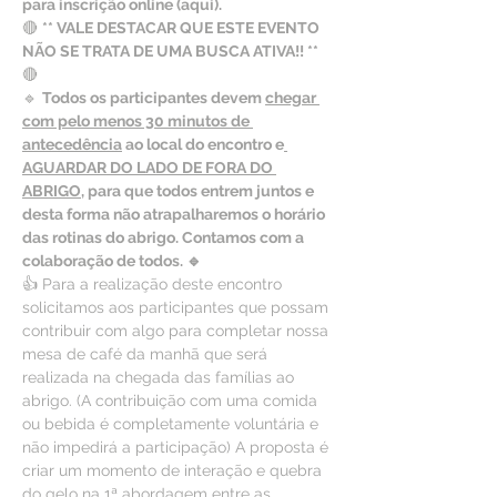
para inscrição online (aqui).
🔴 
** VALE DESTACAR QUE ESTE EVENTO 
NÃO SE TRATA DE UMA BUSCA ATIVA!! ** 
🔴
🔹 
Todos os participantes devem 
chegar 
com pelo menos 30 minutos de 
antecedência
 ao local do encontro e
AGUARDAR DO LADO DE FORA DO 
ABRIGO
, para que todos entrem juntos e 
desta forma não atrapalharemos o horário 
das rotinas do abrigo. Contamos com a 
colaboração de todos. 🔹
👍 Para a realização deste encontro 
solicitamos aos participantes que possam 
contribuir com algo para completar nossa 
mesa de café da manhã que será 
realizada na chegada das famílias ao 
abrigo. (A contribuição com uma comida 
ou bebida é completamente voluntária e 
não impedirá a participação) A proposta é 
criar um momento de interação e quebra 
do gelo na 1ª abordagem entre as 